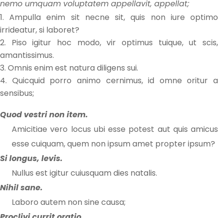
nemo umquam voluptatem appellavit, appellat;
Ampulla enim sit necne sit, quis non iure optim
irrideatur, si laboret?
Piso igitur hoc modo, vir optimus tuique, ut scis
amantissimus.
Omnis enim est natura diligens sui.
Quicquid porro animo cernimus, id omne oritur a
sensibus;
Quod vestri non item.
Amicitiae vero locus ubi esse potest aut quis amicus
esse cuiquam, quem non ipsum amet propter ipsum?
Si longus, levis.
Nullus est igitur cuiusquam dies natalis.
Nihil sane.
Laboro autem non sine causa;
Proclivi currit oratio.