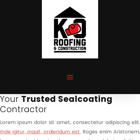
Your
Trusted Sealcoating
Contractor
Lorem ipsum dolor sit amet, consectetur adipiscing elit.
Inde igitur, inquit, ordiendum est.
Roges enim Aristonem,