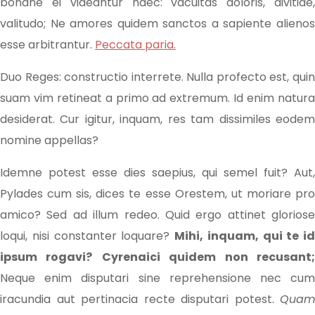
bonane ei videantur haec: vacuitas doloris, divitiae,
valitudo; Ne amores quidem sanctos a sapiente alienos
esse arbitrantur.
Peccata paria.
Duo Reges: constructio interrete. Nulla profecto est, quin
suam vim retineat a primo ad extremum. Id enim natura
desiderat. Cur igitur, inquam, res tam dissimiles eodem
nomine appellas?
Idemne potest esse dies saepius, qui semel fuit? Aut,
Pylades cum sis, dices te esse Orestem, ut moriare pro
amico? Sed ad illum redeo. Quid ergo attinet gloriose
loqui, nisi constanter loquare?
Mihi, inquam, qui te id
ipsum rogavi?
Cyrenaici quidem non recusant
Neque enim disputari sine reprehensione nec cum
iracundia aut pertinacia recte disputari potest.
Quam